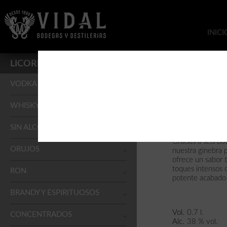
INICI
LICORES
VODKA
Gin
WHISKY
GIN PREMIUM 
SIN ALCOHOL
GRAIN
Gracias a seis bo
ORUJOS
nuestra ginebra
ofrece un sabor t
toques intensos 
RON
potente acabado
BRANDY Y ESPIRITUOSOS
Vol.
0.7 l.
CONCENTRADOS
Alc.
38 % vol.