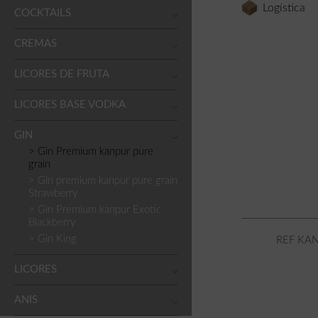
Logística
COCKTAILS
CREMAS
LICORES DE FRUTA
LICORES BASE VODKA
GIN
> Gin Premium kanpur pure
grain
> Gin premium kanpur pure grain
Strawberry
> Gin Premium kanpur Exotic
Blackberry
> Gin King
REF KAN
LICORES
ANIS